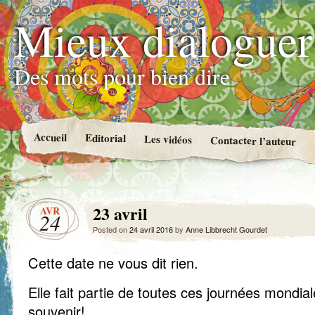
Mieux dialoguer
Des mots pour bien dire
Accueil
Editorial
Les vidéos
Contacter l’auteur
23 avril
AVR
24
Posted on
24 avril 2016
by
Anne Libbrecht Gourdet
Cette date ne vous dit rien.
Elle fait partie de toutes ces journées mondia
souvenir!