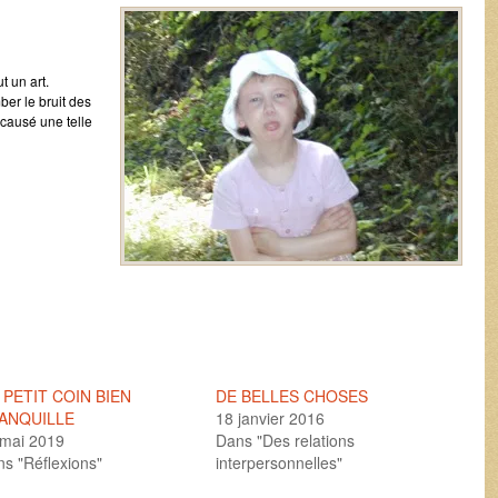
t un art.
ber le bruit des
a causé une telle
 PETIT COIN BIEN
DE BELLES CHOSES
ANQUILLE
18 janvier 2016
 mai 2019
Dans "Des relations
s "Réflexions"
interpersonnelles"