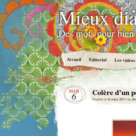
Mieux dia
Des mots pour bien 
Accueil
Editorial
Les vidéos
Colère d’un p
MAR
6
Posted on
6 mars 2011
by
An