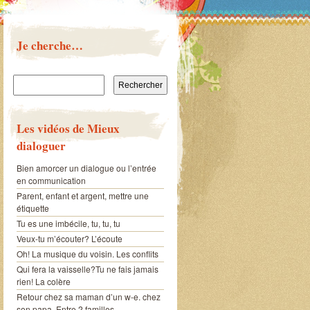
Je cherche…
Rechercher :
Les vidéos de Mieux
dialoguer
Bien amorcer un dialogue ou l’entrée
en communication
Parent, enfant et argent, mettre une
étiquette
Tu es une imbécile, tu, tu, tu
Veux-tu m’écouter? L’écoute
Oh! La musique du voisin. Les conflits
Qui fera la vaisselle?Tu ne fais jamais
rien! La colère
Retour chez sa maman d’un w-e. chez
son papa. Entre 2 familles