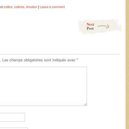
|
ged
colère
,
colères
,
émotion
Leave a comment
Next
Post
.
Les champs obligatoires sont indiqués avec
*