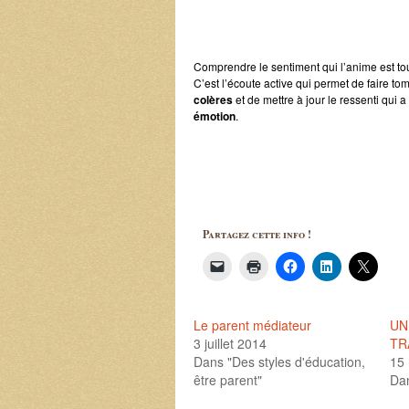
Comprendre le sentiment qui l’anime est tou
C’est l’écoute active qui permet de faire tom
colères
et de mettre à jour le ressenti qui 
émotion
.
Partagez cette info !
Le parent médiateur
UN
3 juillet 2014
TR
Dans "Des styles d'éducation,
15
être parent"
Dan