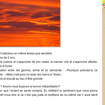
 et malicieux en même temps que sensible.
ère de 2 ans.
 la cuisine et s’approche de son cadet, la maman crie et s’approche affolée,
t à hurler.
tion entre les gamins, arrive et lui demande : »Pourquoi prenais-tu ce
e : »Mais c’est pour lui laver les mains à l’évier».
ris et écouté au lieu d’être grondé.
t ? Avons-nous toujours la bonne interprétation?
r que l’enfant se sente compris. En reflétant le sentiment que nous avons
t nous dira si ce n’est pas juste et rectifiera de lui-même car il aura senti