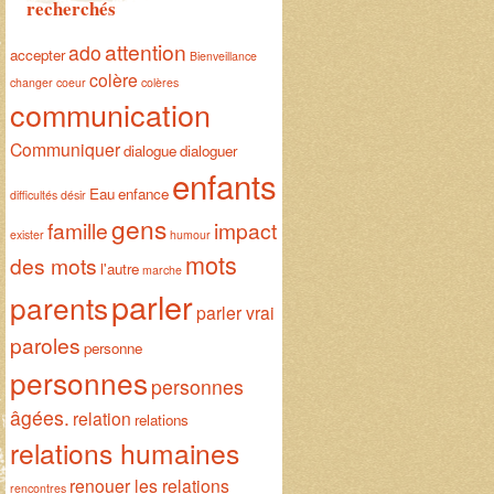
recherchés
attention
ado
accepter
Bienveillance
colère
changer
coeur
colères
communication
Communiquer
dialogue
dialoguer
enfants
Eau
enfance
difficultés
désir
gens
famille
impact
exister
humour
mots
des mots
l'autre
marche
parler
parents
parler vrai
paroles
personne
personnes
personnes
âgées.
relation
relations
relations humaines
renouer les relations
rencontres