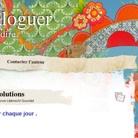
loguer
dire
Contacter l’auteur
olutions
nne Libbrecht Gourdet
r chaque jour
.