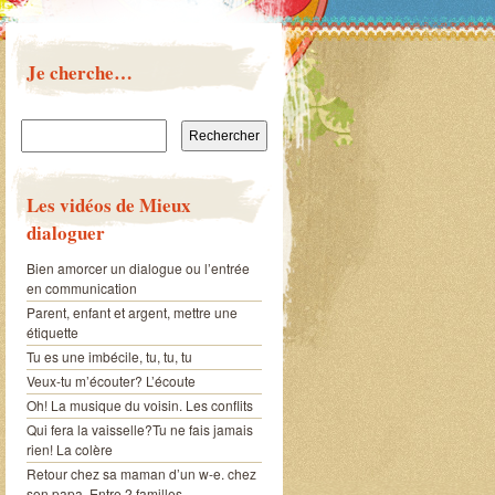
Je cherche…
Rechercher :
Les vidéos de Mieux
dialoguer
Bien amorcer un dialogue ou l’entrée
en communication
Parent, enfant et argent, mettre une
étiquette
Tu es une imbécile, tu, tu, tu
Veux-tu m’écouter? L’écoute
Oh! La musique du voisin. Les conflits
Qui fera la vaisselle?Tu ne fais jamais
rien! La colère
Retour chez sa maman d’un w-e. chez
son papa. Entre 2 familles