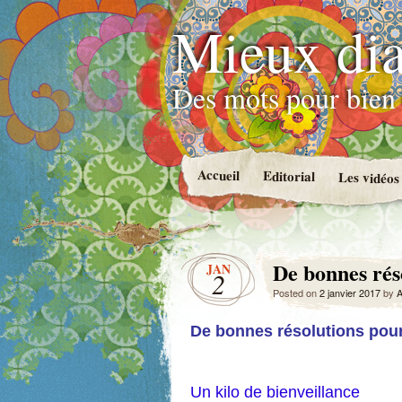
Mieux dia
Des mots pour bien 
Accueil
Editorial
Les vidéos
De bonnes rés
JAN
2
Posted on
2 janvier 2017
by
A
De bonnes résolutions pou
Un kilo de bienveillance