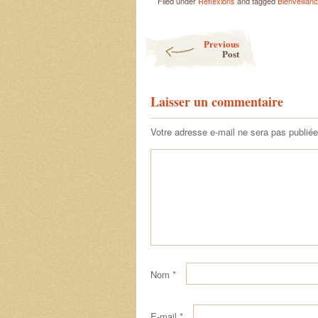
Filed under
Réflexions
and tagged
Bienveillan
Post navigation
Previous
Post
Laisser un commentaire
Votre adresse e-mail ne sera pas publiée
Nom
*
E-mail
*