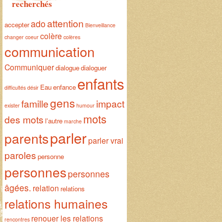
recherchés
attention
ado
accepter
Bienveillance
colère
changer
coeur
colères
communication
Communiquer
dialogue
dialoguer
enfants
Eau
enfance
difficultés
désir
gens
famille
impact
exister
humour
mots
des mots
l'autre
marche
parler
parents
parler vrai
paroles
personne
personnes
personnes
âgées.
relation
relations
relations humaines
renouer les relations
rencontres