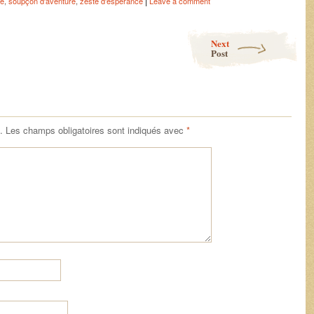
|
ce
,
soupçon d'aventure
,
zeste d'espérance
Leave a comment
Next
Post
.
Les champs obligatoires sont indiqués avec
*