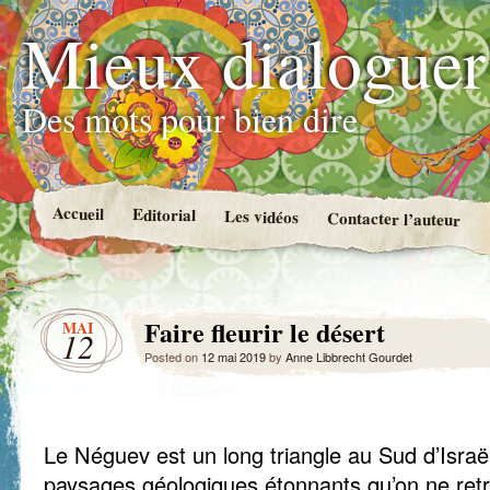
Mieux dialoguer
Des mots pour bien dire
Accueil
Editorial
Les vidéos
Contacter l’auteur
Faire fleurir le désert
MAI
12
Posted on
12 mai 2019
by
Anne Libbrecht Gourdet
Le Néguev est un long triangle au Sud d’Israël
paysages géologiques étonnants qu’on ne retro