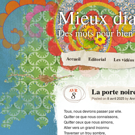
Mieux dia
Des mots pour bien 
Accueil
Editorial
Les vidéos
La porte noir
AVR
8
Posted on
8 avril 2025
by
Ann
Tous, nous devrons passer par elle.
Quitter ce que nous connaissons,
Quitter ceux que nous aimons,
Aller vers un grand inconnu
Traverser un trou sombre,