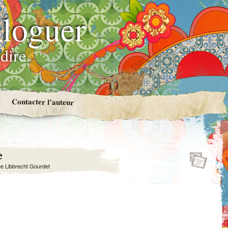
loguer
dire
Contacter l’auteur
e
e Libbrecht Gourdet