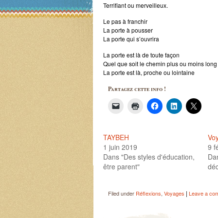
Terrifiant ou merveilleux.
Le pas à franchir
La porte à pousser
La porte qui s’ouvrira
La porte est là de toute façon
Quel que soit le chemin plus ou moins lon
La porte est là, proche ou lointaine
Partagez cette info !
TAYBEH
Voy
1 juin 2019
9 f
Dans "Des styles d'éducation,
Dan
être parent"
déc
|
Filed under
Réflexions
,
Voyages
Leave a co
Post navigation