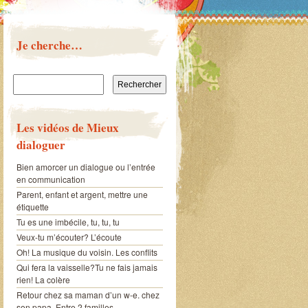
Je cherche…
Rechercher :
Les vidéos de Mieux
dialoguer
Bien amorcer un dialogue ou l’entrée
en communication
Parent, enfant et argent, mettre une
étiquette
Tu es une imbécile, tu, tu, tu
Veux-tu m’écouter? L’écoute
Oh! La musique du voisin. Les conflits
Qui fera la vaisselle?Tu ne fais jamais
rien! La colère
Retour chez sa maman d’un w-e. chez
son papa. Entre 2 familles