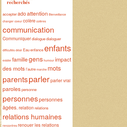
recherchés
attention
ado
accepter
Bienveillance
colère
changer
coeur
colères
communication
Communiquer
dialogue
dialoguer
enfants
Eau
enfance
difficultés
désir
gens
famille
impact
exister
humour
mots
des mots
l'autre
marche
parler
parents
parler vrai
paroles
personne
personnes
personnes
âgées.
relation
relations
relations humaines
renouer les relations
rencontres