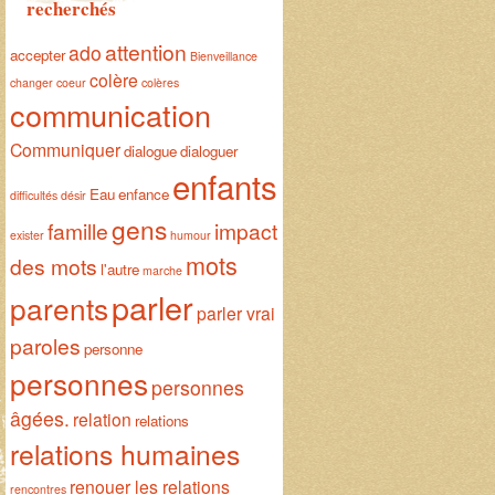
recherchés
attention
ado
accepter
Bienveillance
colère
changer
coeur
colères
communication
Communiquer
dialogue
dialoguer
enfants
Eau
enfance
difficultés
désir
gens
famille
impact
exister
humour
mots
des mots
l'autre
marche
parler
parents
parler vrai
paroles
personne
personnes
personnes
âgées.
relation
relations
relations humaines
renouer les relations
rencontres