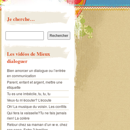
Je cherche…
Rechercher :
Les vidéos de Mieux
dialoguer
Bien amorcer un dialogue ou l’entrée
en communication
Parent, enfant et argent, mettre une
étiquette
Tu es une imbécile, tu, tu, tu
Veux-tu m’écouter? L’écoute
Oh! La musique du voisin. Les conflits
Qui fera la vaisselle?Tu ne fais jamais
rien! La colère
Retour chez sa maman d’un w-e. chez
son papa. Entre 2 familles