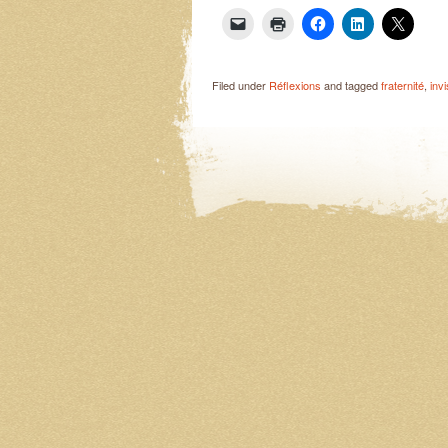
Filed under
Réflexions
and tagged
fraternité
,
invi