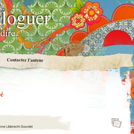
loguer
dire
Contacter l’auteur
té
nne Libbrecht Gourdet