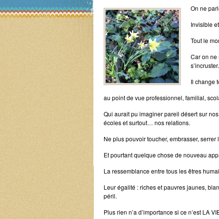
On ne parl
Invisible 
Tout le mo
Car on ne 
s’incruster.
Il change t
au point de vue professionnel, familial, scola
Qui aurait pu imaginer pareil désert sur no
écoles et surtout… nos relations.
Ne plus pouvoir toucher, embrasser, serrer l
Et pourtant quelque chose de nouveau appar
La ressemblance entre tous les êtres huma
Leur égalité : riches et pauvres jaunes, bl
péril.
Plus rien n’a d’importance si ce n’est LA VI