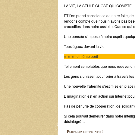
LA VIE, LA SEULE CHOSE QUI COMPTE
ET l’on prend conscience de notre folie, de
rendons compte que nous n’avons pas besoin
crocodiles dans notre assiette. Que ce qui e
Une pensée s’impose à notre esprit : quelqu
Tous égaux devant la vie
« « « le même péril
Tellement semblables que nous redevenons
Les gens s’unissent pour prier à travers les 
Une nouvelle fraternité s’est mise en place 
L’ imagination est en action sur Internet po
Pas de pénurie de coopération, de solidarit
Si cela pouvait demeurer dans notre intell
désintégré…
Partagez cette info !