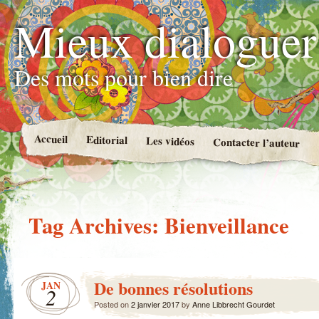
Mieux dialoguer
Des mots pour bien dire
Accueil
Editorial
Les vidéos
Contacter l’auteur
Tag Archives:
Bienveillance
De bonnes résolutions
JAN
2
Posted on
2 janvier 2017
by
Anne Libbrecht Gourdet