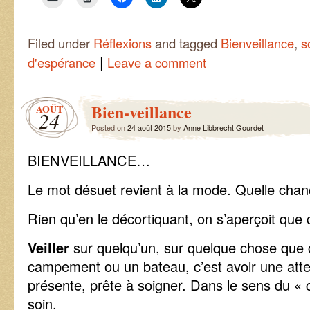
Filed under
Réflexions
and tagged
Bienveillance
,
s
|
d'espérance
Leave a comment
Bien-veillance
AOÛT
24
Posted on
24 août 2015
by
Anne Libbrecht Gourdet
BIENVEILLANCE…
Le mot désuet revient à la mode. Quelle chan
Rien qu’en le décortiquant, on s’aperçoit que
Veiller
sur quelqu’un, sur quelque chose que ce
campement ou un bateau, c’est avolr une att
présente, prête à soigner. Dans le sens du « 
soin.