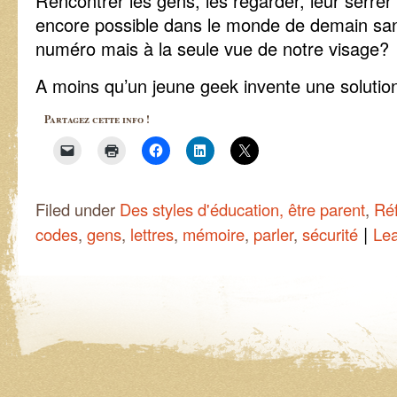
Rencontrer les gens, les regarder, leur serrer 
encore possible dans le monde de demain sans
numéro mais à la seule vue de notre visage?
A moins qu’un jeune geek invente une solution
Partagez cette info !
Filed under
Des styles d'éducation, être parent
,
Réf
|
codes
,
gens
,
lettres
,
mémoire
,
parler
,
sécurité
Le