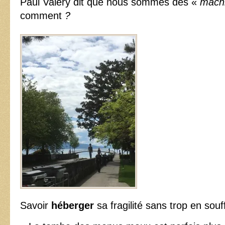
Paul Valéry dit que nous sommes des «
machi
comment
?
Savoir
héberger
sa fragilité sans trop en souff