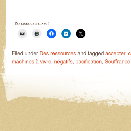
Partagez cette info !
Filed under
Des ressources
and tagged
accepter
,
c
machines à vivre
,
négatifs
,
pacification
,
Souffrance