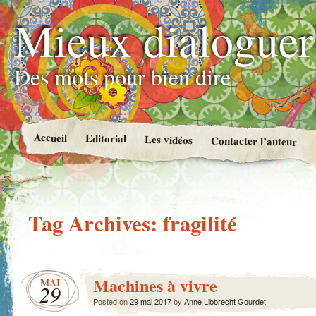
Mieux dialoguer
Des mots pour bien dire
Accueil
Editorial
Les vidéos
Contacter l’auteur
Tag Archives:
fragilité
Machines à vivre
MAI
29
Posted on
29 mai 2017
by
Anne Libbrecht Gourdet