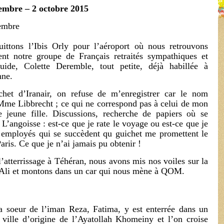
embre – 2 octobre 2015
embre
ittons l’Ibis Orly pour l’aéroport où nous retrouvons
ent notre groupe de Français retraités sympathiques et
uide, Colette Deremble, tout petite, déjà habillée à
nne.
het d’Iranair, on refuse de m’enregistrer car le nom
st Mme Libbrecht ; ce qui ne correspond pas à celui de mon
jeune fille. Discussions, recherche de papiers où se
 L’angoisse : est-ce que je rate le voyage ou est-ce que je
 employés qui se succèdent qu guichet me promettent le
ris. Ce que je n’ai jamais pu obtenir !
l’atterrissage à Téhéran, nous avons mis nos voiles sur la
e Ali et montons dans un car qui nous mène à QOM.
a soeur de l’iman Reza, Fatima, y est enterrée dans un
 ville d’origine de l’Ayatollah Khomeiny et l’on croise