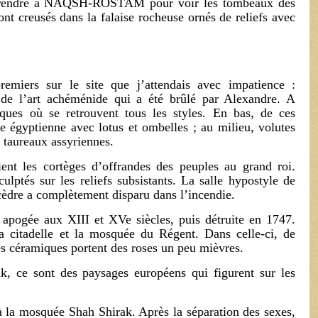
s rendre à NAQSH-ROSTAM pour voir les tombeaux des
sont creusés dans la falaise rocheuse ornés de reliefs avec
remiers sur le site que j’attendais avec impatience :
de l’art achéménide qui a été brûlé par Alexandre. A
sques où se retrouvent tous les styles. En bas, de ces
e égyptienne avec lotus et ombelles ; au milieu, volutes
e taureaux assyriennes.
ent les cortèges d’offrandes des peuples au grand roi.
lptés sur les reliefs subsistants. La salle hypostyle de
cèdre a complètement disparu dans l’incendie.
apogée aux XIII et XVe siècles, puis détruite en 1747.
a citadelle et la mosquée du Régent. Dans celle-ci, de
es céramiques portent des roses un peu mièvres.
, ce sont des paysages européens qui figurent sur les
 à la mosquée Shah Shirak. Après la séparation des sexes,