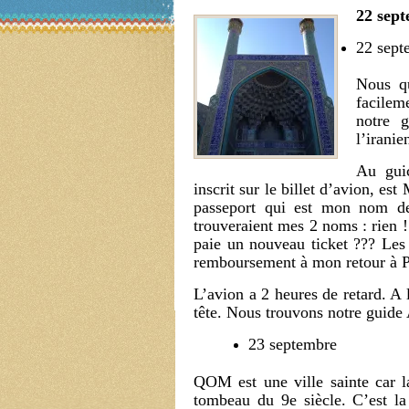
22 sept
22 sept
Nous qu
facilem
notre g
l’iranie
Au guic
inscrit sur le billet d’avion, e
passeport qui est mon nom de 
trouveraient mes 2 noms : rien !
paie un nouveau ticket ??? Les
remboursement à mon retour à Pa
L’avion a 2 heures de retard. A 
tête. Nous trouvons notre guid
23 septembre
QOM est une ville sainte car l
tombeau du 9e siècle. C’est la