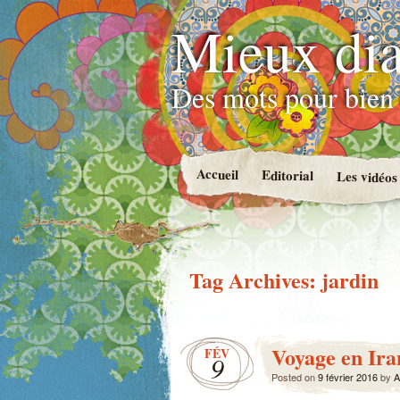
Mieux dia
Des mots pour bien 
Accueil
Editorial
Les vidéos
Tag Archives:
jardin
Voyage en Ira
FÉV
9
Posted on
9 février 2016
by
A