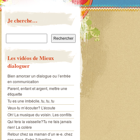
Je cherche…
Rechercher :
Les vidéos de Mieux
dialoguer
Bien amorcer un dialogue ou l’entrée
en communication
Parent, enfant et argent, mettre une
étiquette
Tu es une imbécile, tu, tu, tu
Veux-tu m’écouter? L’écoute
Oh! La musique du voisin. Les conflits
Qui fera la vaisselle?Tu ne fais jamais
rien! La colère
Retour chez sa maman d’un w-e. chez
son papa. Entre 2 familles