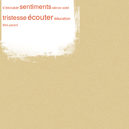
sentiments
s'excuser
silence
soleil
écouter
tristesse
éducation
être parent