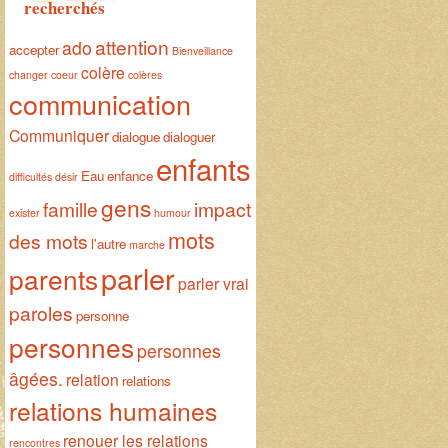
recherchés
attention
ado
accepter
Bienveillance
colère
changer
coeur
colères
communication
Communiquer
dialogue
dialoguer
enfants
Eau
enfance
difficultés
désir
gens
famille
impact
exister
humour
mots
des mots
l'autre
marche
parler
parents
parler vrai
paroles
personne
personnes
personnes
âgées.
relation
relations
relations humaines
renouer les relations
rencontres