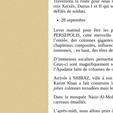
Traversons la route pour nou
rois Xerxès, Darius I et II qui 
défilés de soldats.
28 septembre
Lever matinal pour être les p
PERSEPOLIS, cette merveille 
l’entrée, des colonnes gigante
chapiteaux composites, influenc
ioniennes, ; en haut, des têtes d
D’immenses escaliers permettai
Ceux-ci sont magnifiquement scu
l’Apadana faite de colonnes de 
Arrivée à SHIRAZ, ville à son 
Karim Khan a fait construire l
jolies colonnes torsadées mais l
Dans la mosquée Nasir-Al-Molk
carreaux émaillés.
L’après-midi, nous allons prier