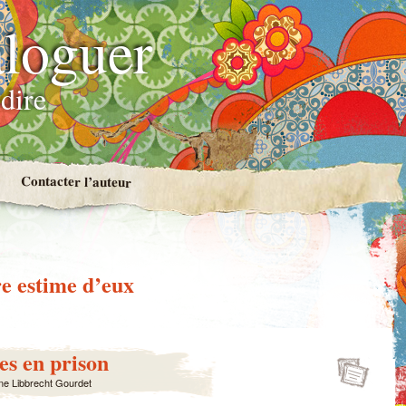
loguer
dire
Contacter l’auteur
e estime d’eux
es en prison
ne Libbrecht Gourdet