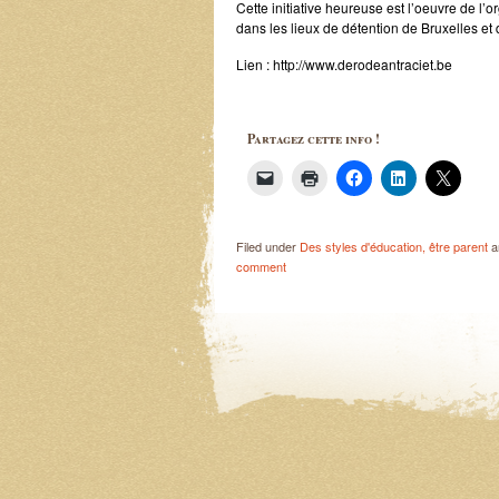
Cette initiative heureuse est l’oeuvre de l’o
dans les lieux de détention de Bruxelles et 
Lien : http://www.derodeantraciet.be
Partagez cette info !
Filed under
Des styles d'éducation, être parent
a
comment