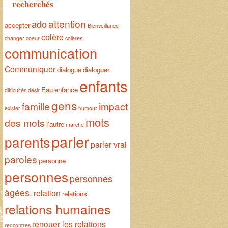
recherchés
attention
ado
accepter
Bienveillance
colère
changer
coeur
colères
communication
Communiquer
dialogue
dialoguer
enfants
Eau
enfance
difficultés
désir
gens
famille
impact
exister
humour
mots
des mots
l'autre
marche
parler
parents
parler vrai
paroles
personne
personnes
personnes
âgées.
relation
relations
relations humaines
renouer les relations
rencontres