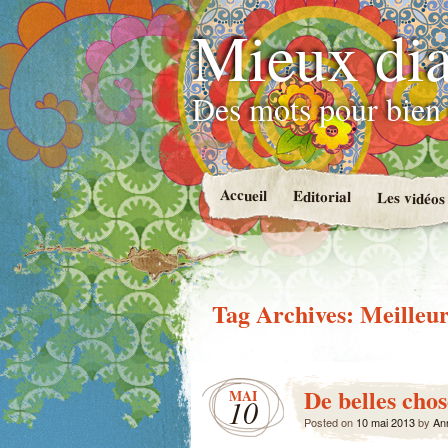
Mieux dia
Des mots pour bien 
Accueil
Editorial
Les vidéos
Tag Archives:
Meilleur
De belles chos
MAI
10
Posted on
10 mai 2013
by
An