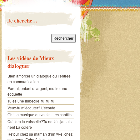
Je cherche…
Rechercher :
Les vidéos de Mieux
dialoguer
Bien amorcer un dialogue ou l’entrée
en communication
Parent, enfant et argent, mettre une
étiquette
Tu es une imbécile, tu, tu, tu
Veux-tu m’écouter? L’écoute
Oh! La musique du voisin. Les conflits
Qui fera la vaisselle?Tu ne fais jamais
rien! La colère
Retour chez sa maman d’un w-e. chez
son papa. Entre 2 familles