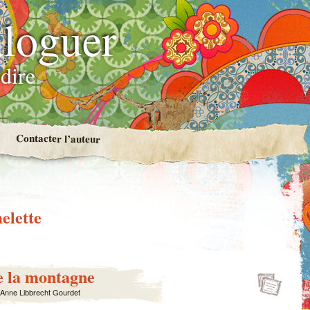
loguer
dire
Contacter l’auteur
elette
e la montagne
Anne Libbrecht Gourdet