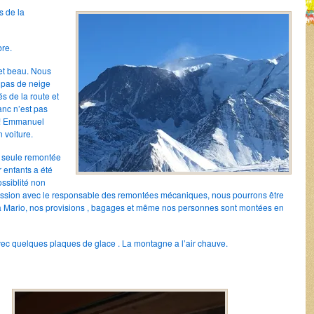
s de la
re.
id et beau. Nous
 pas de neige
és de la route et
anc n’est pas
 ! Emmanuel
 voiture.
e seule remontée
 enfants a été
ossiblité non
ussion avec le responsable des remontées mécaniques, nous pourrons être
 à Mario, nos provisions , bagages et même nos personnes sont montées en
avec quelques plaques de glace . La montagne a l’air chauve.