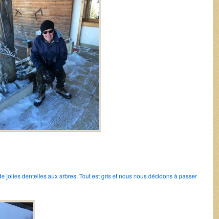
 de jolies dentelles aux arbres. Tout est gris et nous nous décidons à passer