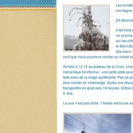
Les ermite
montagne
29 décemb
Il fait fro
ne voyons
sur les côt
le Mont Bl
très blanc
croit que nous pourrons monter au chalet en
Arrivée à 12.15 au plateau de la Croix. Un
mécanique fonctionne ; une peite piste pour
faite avec de la neige aqrtificielle. Pas de p
plus monter en motoneige. Après une disc
transportés en quat vers 16 heures. Grâce
3 fois.
La vue n’est pas drôle : l’herbe est brune 