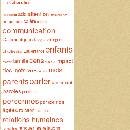
recherchés
attention
ado
accepter
Bienveillance
colère
changer
coeur
colères
communication
Communiquer
dialogue
dialoguer
enfants
Eau
enfance
difficultés
désir
gens
famille
impact
exister
humour
mots
des mots
l'autre
marche
parler
parents
parler vrai
paroles
personne
personnes
personnes
âgées.
relation
relations
relations humaines
renouer les relations
rencontres