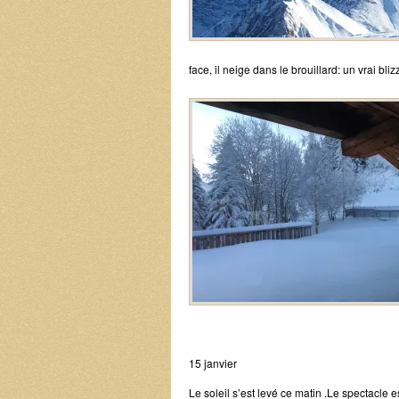
face, il neige dans le brouillard: un vrai b
15 janvier
Le soleil s’est levé ce matin .Le spectacle 