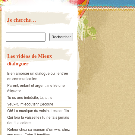
Je cherche…
Rechercher :
Les vidéos de Mieux
dialoguer
Bien amorcer un dialogue ou l’entrée
en communication
Parent, enfant et argent, mettre une
étiquette
Tu es une imbécile, tu, tu, tu
Veux-tu m’écouter? L’écoute
Oh! La musique du voisin. Les conflits
Qui fera la vaisselle?Tu ne fais jamais
rien! La colère
Retour chez sa maman d’un w-e. chez
son papa. Entre 2 familles