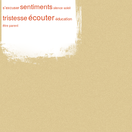
sentiments
s'excuser
silence
soleil
écouter
tristesse
éducation
être parent