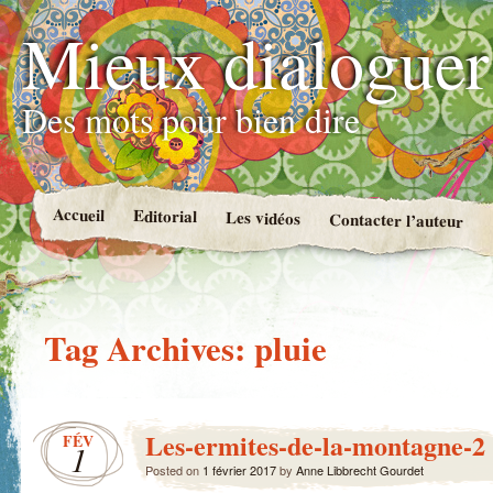
Mieux dialoguer
Des mots pour bien dire
Accueil
Editorial
Les vidéos
Contacter l’auteur
Tag Archives:
pluie
Les-ermites-de-la-montagne-2
FÉV
1
Posted on
1 février 2017
by
Anne Libbrecht Gourdet