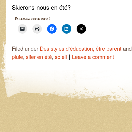
Skierons-nous en été?
Partagez cette info !
Filed under
Des styles d'éducation, être parent
and
|
pluie
,
slier en été
,
soleil
Leave a comment