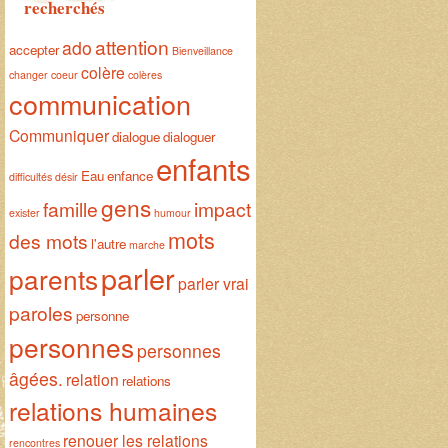
recherchés
attention
ado
accepter
Bienveillance
colère
changer
coeur
colères
communication
Communiquer
dialogue
dialoguer
enfants
Eau
enfance
difficultés
désir
gens
famille
impact
exister
humour
mots
des mots
l'autre
marche
parler
parents
parler vrai
paroles
personne
personnes
personnes
âgées.
relation
relations
relations humaines
renouer les relations
rencontres