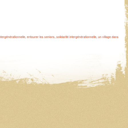
ntergénérationnelle
,
entourer les seniors
,
solidarité intergénérationnelle
,
un village dans