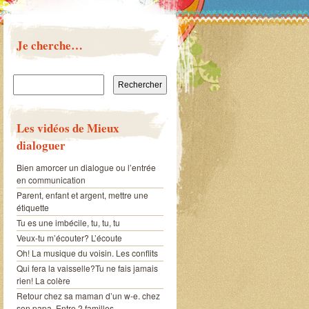
Je cherche…
Rechercher :
Les vidéos de Mieux
dialoguer
Bien amorcer un dialogue ou l’entrée
en communication
Parent, enfant et argent, mettre une
étiquette
Tu es une imbécile, tu, tu, tu
Veux-tu m’écouter? L’écoute
Oh! La musique du voisin. Les conflits
Qui fera la vaisselle?Tu ne fais jamais
rien! La colère
Retour chez sa maman d’un w-e. chez
son papa. Entre 2 familles