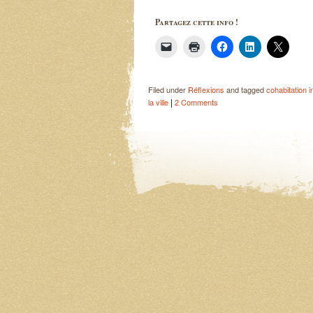
Partagez cette info !
Filed under
Réflexions
and tagged
cohabitation i
|
la ville
2 Comments