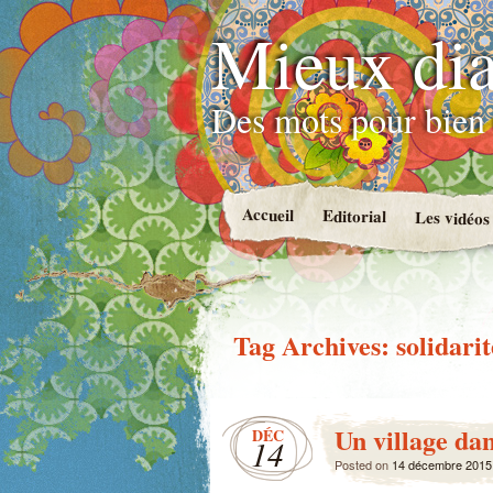
Mieux dia
Des mots pour bien 
Accueil
Editorial
Les vidéos
Tag Archives:
solidari
Un village dan
DÉC
14
Posted on
14 décembre 2015