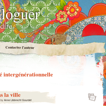
loguer
dire
Contacter l’auteur
té intergénérationnelle
s la ville
by
Anne Libbrecht Gourdet