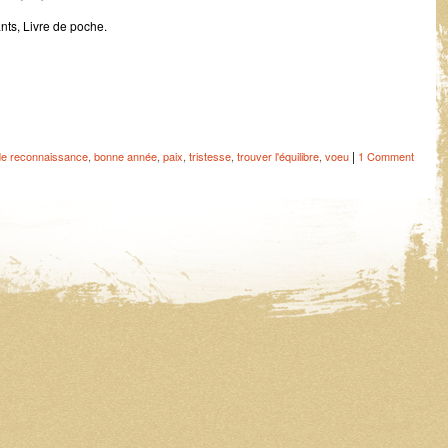
nts, Livre de poche.
|
de reconnaissance
,
bonne année
,
paix
,
tristesse
,
trouver l'équilibre
,
voeu
1 Comment