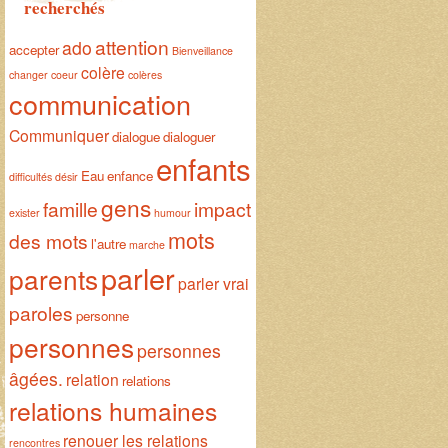
recherchés
attention
ado
accepter
Bienveillance
colère
changer
coeur
colères
communication
Communiquer
dialogue
dialoguer
enfants
Eau
enfance
difficultés
désir
gens
famille
impact
exister
humour
mots
des mots
l'autre
marche
parler
parents
parler vrai
paroles
personne
personnes
personnes
âgées.
relation
relations
relations humaines
renouer les relations
rencontres