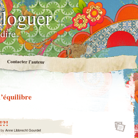
loguer
dire
Contacter l’auteur
l’équilibre
!?!
by
Anne Libbrecht Gourdet