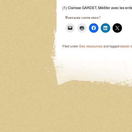
(1) Clarisse GARDET, Méditer avec les enfa
Partagez cette info !
Filed under
Des ressources
and tagged
besoin 