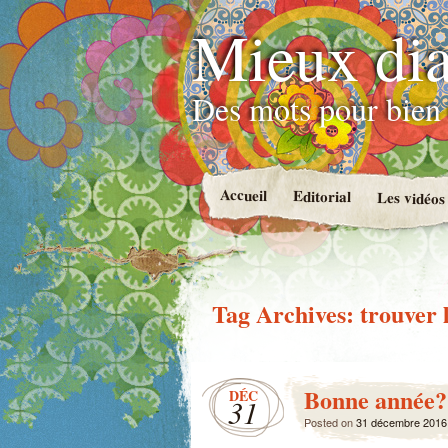
Mieux dia
Des mots pour bien 
Accueil
Editorial
Les vidéos
Tag Archives:
trouver 
Bonne année?
DÉC
31
Posted on
31 décembre 2016