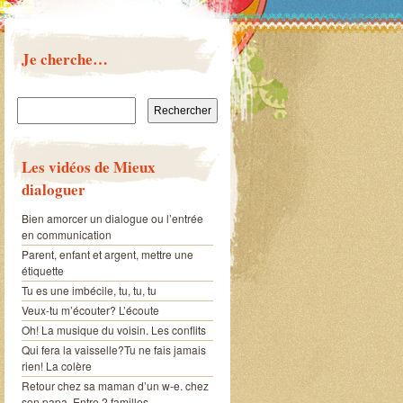
Je cherche…
Rechercher :
Les vidéos de Mieux
dialoguer
Bien amorcer un dialogue ou l’entrée
en communication
Parent, enfant et argent, mettre une
étiquette
Tu es une imbécile, tu, tu, tu
Veux-tu m’écouter? L’écoute
Oh! La musique du voisin. Les conflits
Qui fera la vaisselle?Tu ne fais jamais
rien! La colère
Retour chez sa maman d’un w-e. chez
son papa. Entre 2 familles