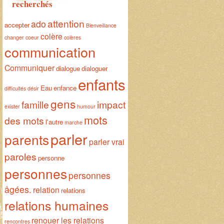
recherchés
attention
ado
accepter
Bienveillance
colère
changer
coeur
colères
communication
Communiquer
dialogue
dialoguer
enfants
Eau
enfance
difficultés
désir
gens
famille
impact
exister
humour
mots
des mots
l'autre
marche
parler
parents
parler vrai
paroles
personne
personnes
personnes
âgées.
relation
relations
relations humaines
renouer les relations
rencontres