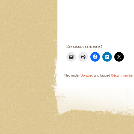
Partagez cette info !
Filed under
Voyages
and tagged
César
,
marche