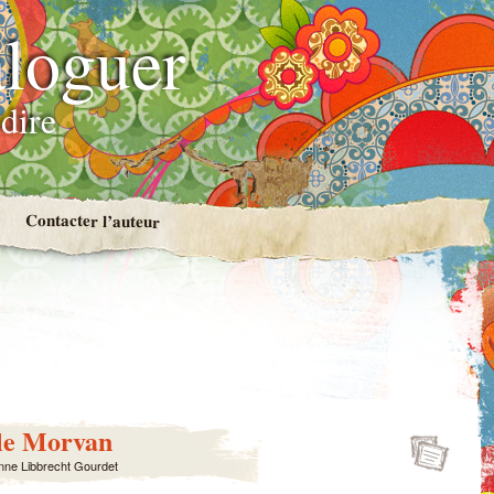
loguer
dire
Contacter l’auteur
le Morvan
nne Libbrecht Gourdet