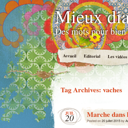
Mieux dia
Des mots pour bien 
Accueil
Editorial
Les vidéos
Tag Archives:
vaches
Marche dans 
JUIL
20
Posted on
20 juillet 2015
by
A