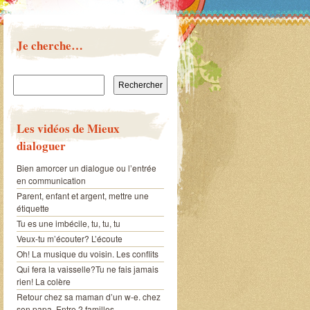
Je cherche…
Rechercher :
Les vidéos de Mieux
dialoguer
Bien amorcer un dialogue ou l’entrée
en communication
Parent, enfant et argent, mettre une
étiquette
Tu es une imbécile, tu, tu, tu
Veux-tu m’écouter? L’écoute
Oh! La musique du voisin. Les conflits
Qui fera la vaisselle?Tu ne fais jamais
rien! La colère
Retour chez sa maman d’un w-e. chez
son papa. Entre 2 familles